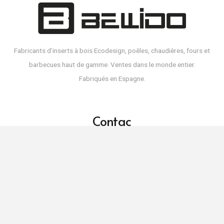
Fabricants d’inserts à bois Ecodesign, poêles, chaudières, fours et
barbecues haut de gamme. Ventes dans le monde entier.
Fabriqués en Espagne.
Contac
info@bellido.eu
+34 957 651 340
+34 616 239 201
Avenida de Málaga, 16 | 14550 | Montilla (Córdoba)