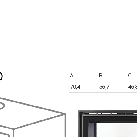
A
B
C
70,4
56,7
46,