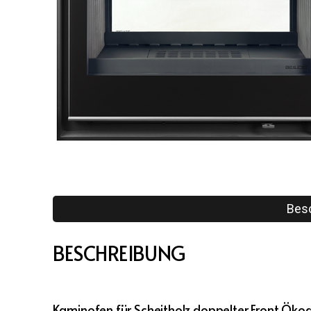
Bes
BESCHREIBUNG
Kaminofen für Scheitholz doppelter Front Ökod