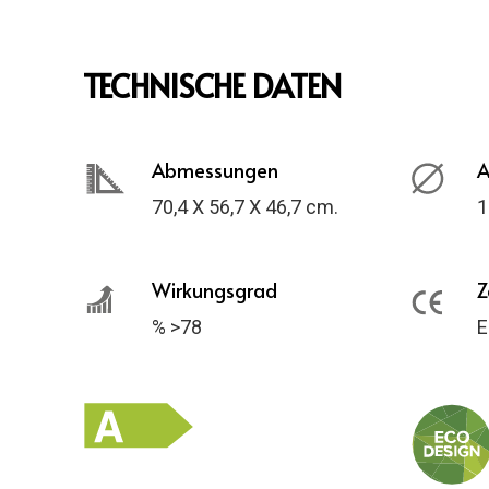
TECHNISCHE DATEN
Abmessungen
A
70,4 X 56,7 X 46,7 cm.
1
Wirkungsgrad
Z
% >78
E