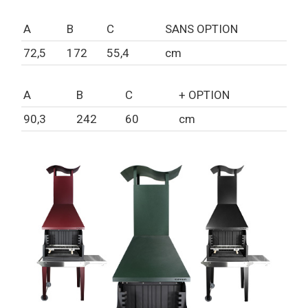
A
B
C
SANS OPTION
72,5
172
55,4
cm
A
B
C
+ OPTION
90,3
242
60
cm