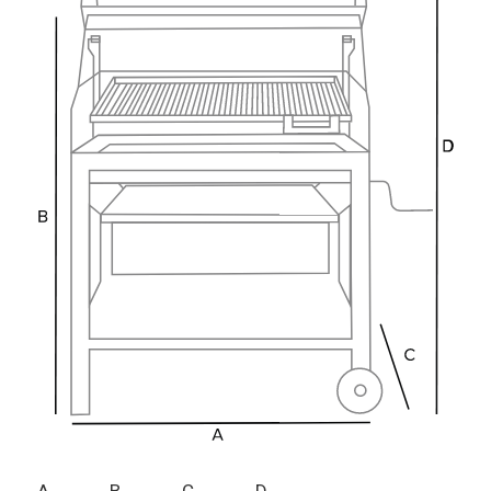
A
B
C
D