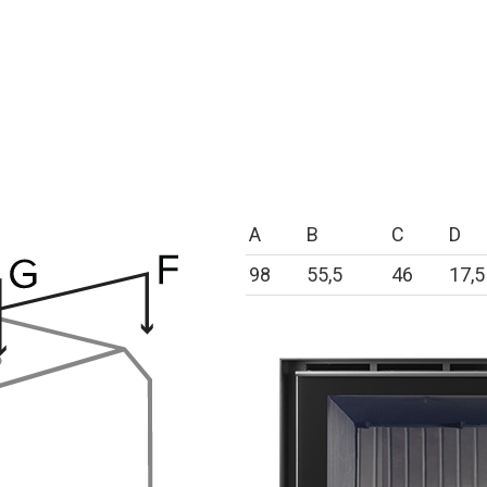
A
B
C
D
98
55,5
46
17,5