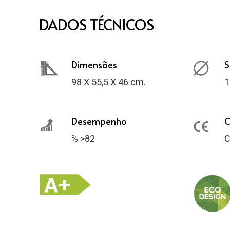
DADOS TÉCNICOS
Dimensões
S
98 X 55,5 X 46 cm.
1
Desempenho
C
% >82
C