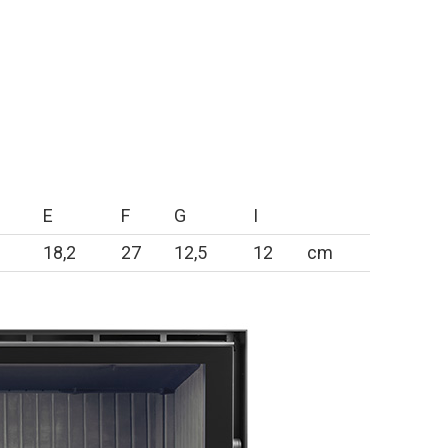
E
F
G
I
18,2
27
12,5
12
cm