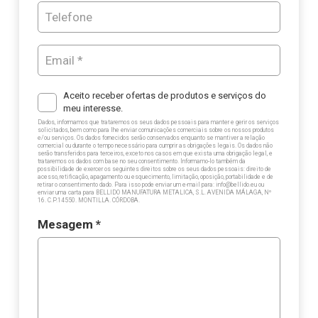
Aceito receber ofertas de produtos e serviços do
meu interesse.
Dados, informamos que trataremos os seus dados pessoais para manter e gerir os serviços
solicitados, bem como para lhe enviar comunicações comerciais sobre os nossos produtos
e/ou serviços. Os dados fornecidos serão conservados enquanto se mantiver a relação
comercial ou durante o tempo necessário para cumprir as obrigações legais. Os dados não
serão transferidos para terceiros, exceto nos casos em que exista uma obrigação legal, e
trataremos os dados com base no seu consentimento. Informamo-lo também da
possibilidade de exercer os seguintes direitos sobre os seus dados pessoais: direito de
acesso, retificação, apagamento ou esquecimento, limitação, oposição, portabilidade e de
retirar o consentimento dado. Para isso pode enviar um e-mail para: info@bellido.eu ou
enviar uma carta para BELLIDO MANUFATURA METALICA, S.L. AVENIDA MÁLAGA, Nº
16. C.P.14550. MONTILLA. CÓRDOBA.
Mesagem *