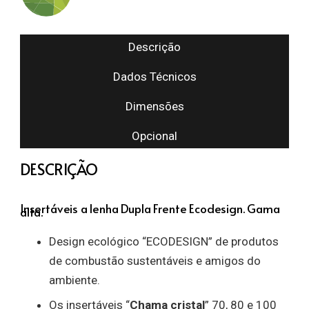
Descrição
Dados Técnicos
Dimensões
Opcional
DESCRIÇÃO
Insertáveis a lenha Dupla Frente Ecodesign. Gama
alta.
Design ecológico “ECODESIGN” de produtos
de combustão sustentáveis e amigos do
ambiente.
Os insertáveis “
Chama cristal
” 70, 80 e 100