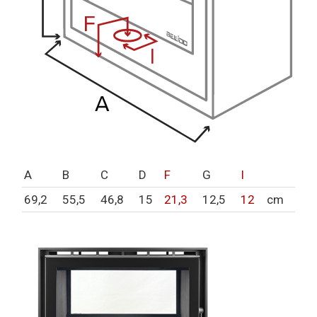
A
B
C
D
F
G
I
69,2
55,5
46,8
15
21,3
12,5
12
cm