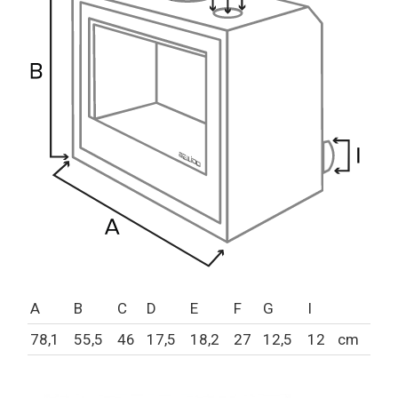
A
B
C
D
E
F
G
I
78,1
55,5
46
17,5
18,2
27
12,5
12
cm