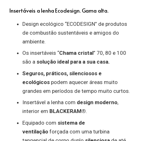
Insertáveis a lenha Ecodesign. Gama alta.
Design ecológico “ECODESIGN” de produtos
de combustão sustentáveis e amigos do
ambiente.
Os insertáveis “
Chama cristal
” 70, 80 e 100
são a
solução ideal para a sua casa.
Seguros, práticos, silenciosos e
ecológicos
podem aquecer áreas muito
grandes em períodos de tempo muito curtos.
Insertável a lenha com
design moderno
,
interior em
BLACKERAM®
.
Equipado com
sistema de
ventilação
forçada com uma turbina
tangencial de corpo duplo
silenciosa
de até