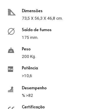
Dimensões
73,5 X 56,3 X 46,8 cm.
Saída de fumos
175 mm.
Peso
200 Kg.
Potência
>10,6
Desempenho
% >82
Certificação