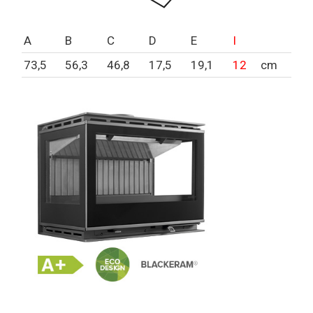
A
B
C
D
E
I
73,5
56,3
46,8
17,5
19,1
12
cm