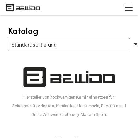
Katalog
Seitennummerierung
der
Beiträge
Hersteller von hochwertigen
Kamineinsätzen
für
Scheitholz
Ökodesign
, Kaminöfen, Heizkesseln, Backöfen und
Grills. Weltweite Lieferung. Made in Spain.