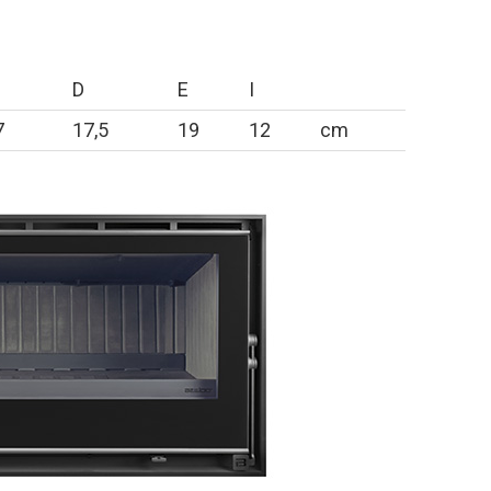
D
E
I
7
17,5
19
12
cm