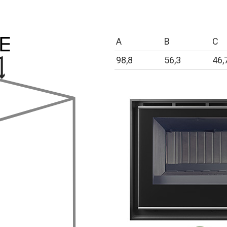
A
B
C
98,8
56,3
46,