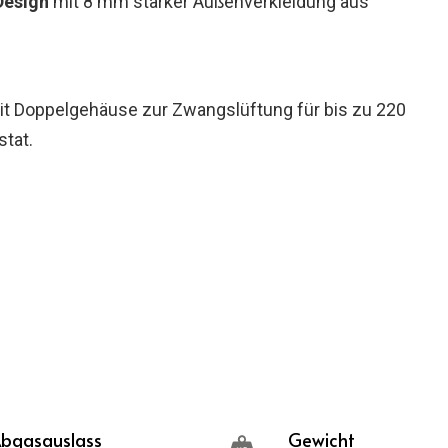
Design
mit 8 mm starker Außenverkleidung aus
t Doppelgehäuse zur Zwangslüftung für bis zu 220
tat.
bgasauslass
Gewicht