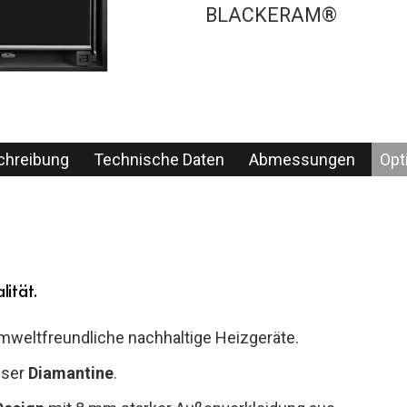
BLACKERAM®
chreibung
Technische Daten
Abmessungen
Opt
ität.
weltfreundliche nachhaltige Heizgeräte.
nser
Diamantine
.