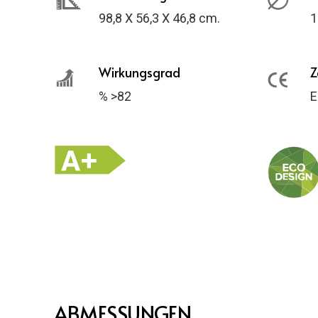
98,8 X 56,3 X 46,8 cm.
1
Wirkungsgrad
Z
% >82
E
ABMESSUNGEN