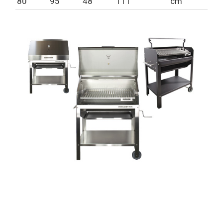
80
95
48
111
cm