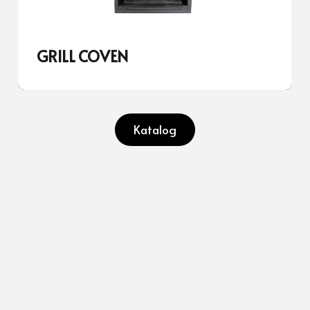
GRILL COVEN
Katalog
Hersteller von hochwertigen
Kamineinsätzen
für
Scheitholz
Ökodesign
, Kaminöfen, Heizkesseln, Backöfen und
Grills. Weltweite Lieferung. Made in Spain.