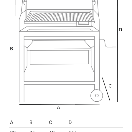
A
B
C
D