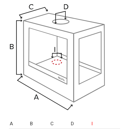
A
B
C
D
I