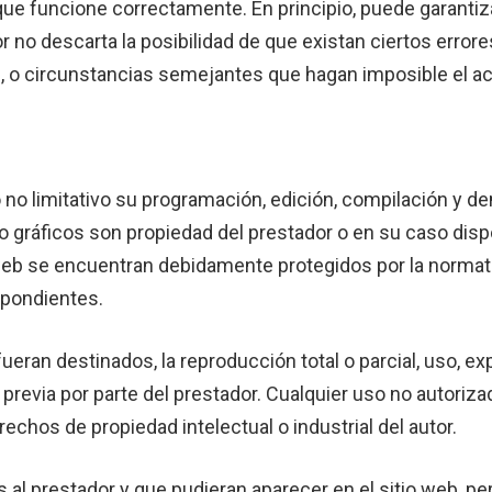
que funcione correctamente. En principio, puede garantiz
ador no descarta la posibilidad de que existan ciertos er
s, o circunstancias semejantes que hagan imposible el ac
ero no limitativo su programación, edición, compilación y
/o gráficos son propiedad del prestador o en su caso disp
web se encuentran debidamente protegidos por la normativa
spondientes.
ueran destinados, la reproducción total o parcial, uso, ex
 previa por parte del prestador. Cualquier uso no autoriz
chos de propiedad intelectual o industrial del autor.
s al prestador y que pudieran aparecer en el sitio web, p