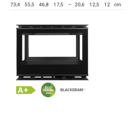
73,4
55,5
46,8
17,5
–
20,6
12,5
12
cm