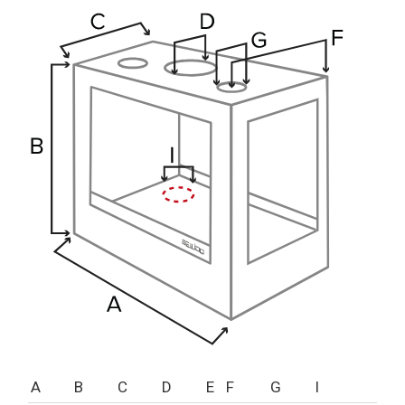
A
B
C
D
E
F
G
I