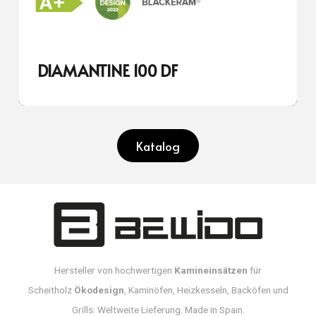
DIAMANTINE 100 DF
Katalog
Hersteller von hochwertigen
Kamineinsätzen
für
Scheitholz
Ökodesign
, Kaminöfen, Heizkesseln, Backöfen und
Grills. Weltweite Lieferung. Made in Spain.