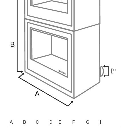
A
B
C
D
E
F
G
I