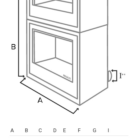
A
B
C
D
E
F
G
I