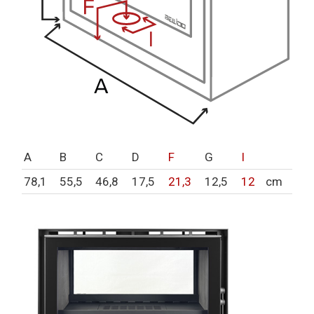
A
B
C
D
F
G
I
78,1
55,5
46,8
17,5
21,3
12,5
12
cm