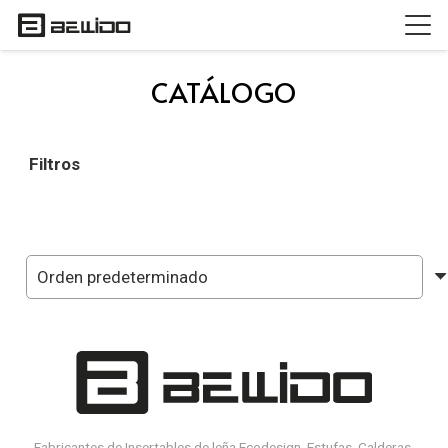
CATÁLOGO
Filtros
Paginación
de
entradas
Fabricantes de Insertables de leña Ecodesign, Estufas, Calderas,