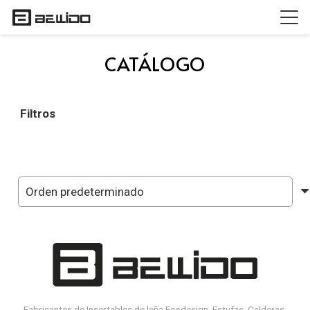
CATÁLOGO
Filtros
Paginación
de
entradas
Fabricantes de Insertables de leña Ecodesign, Estufas, Calderas,